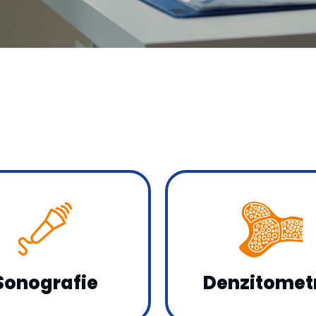
Sonografie
Denzitomet