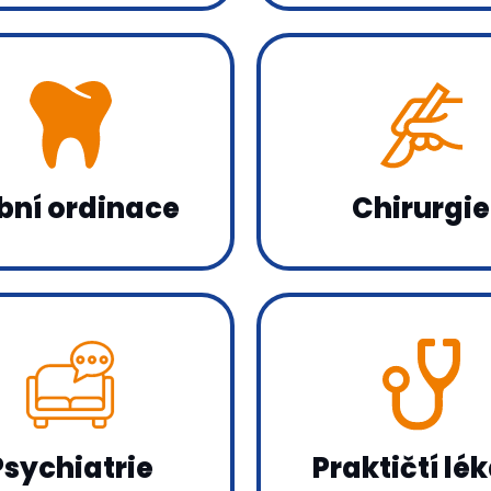
bní ordinace
Chirurgie
Psychiatrie
Praktičtí lék