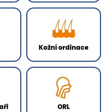
Kožní ordinace
aři
ORL