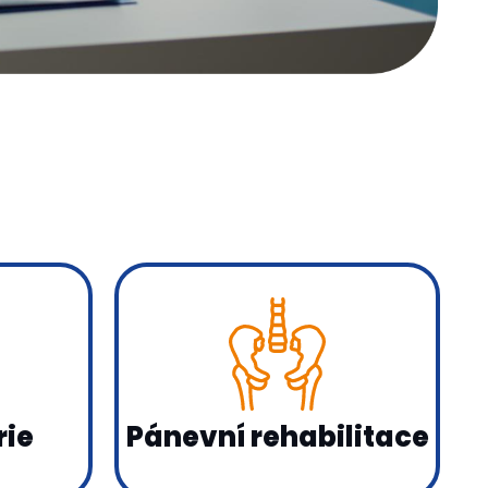
rie
Pánevní rehabilitace