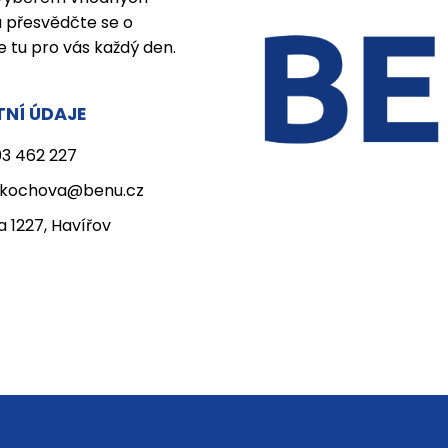
a přesvědčte se o
e tu pro vás každý den.
NÍ ÚDAJE
3 462 227
v.kochova@benu.cz
 1227, Havířov