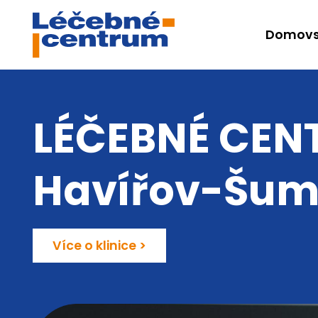
Domovs
LÉČEBNÉ CEN
Havířov-Šum
Více o klinice >