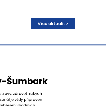
Více aktualit >
ov-Šumbark
 stravy, zdravotnických
onál je vždy připraven
 výběrem vhodných