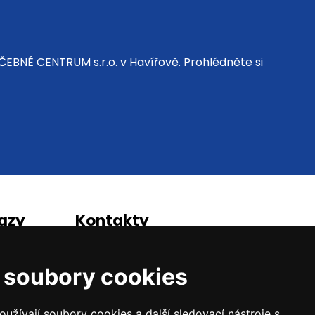
EBNÉ CENTRUM s.r.o. v Havířově. Prohlédněte si
kazy
Kontakty
LÉČEBNÉ CENTRUM, s.r.o.
Kochova 1227,
 soubory cookies
Havířov 1 - Šumbark
+420 597 578 645
užívají soubory cookies a další sledovací nástroje s