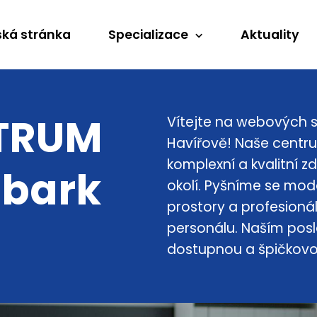
ká stránka
Specializace
Aktuality
TRUM
Vítejte na webových s
Havířově! Naše centru
komplexní a kvalitní z
bark
okolí. Pyšníme se mo
prostory a profesion
personálu. Naším posl
dostupnou a špičkovou