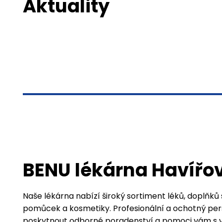
Aktuality
BENU lékárna Havíř
Naše lékárna nabízí široký sortiment léků, doplňků
pomůcek a kosmetiky. Profesionální a ochotný pers
poskytnout odborné poradenství a pomoci vám s