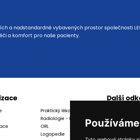
ích a nadstandardně vybavených prostor společnosti LEČ
éči a komfort pro naše pacienty.
izace
Další od
e
Praktický lékař
O klinice
Radiologie - Rentgen
Aktuality
Používáme
nace
ORL
Recenze
Logopedie
Cookies
Tyto webové stránky po