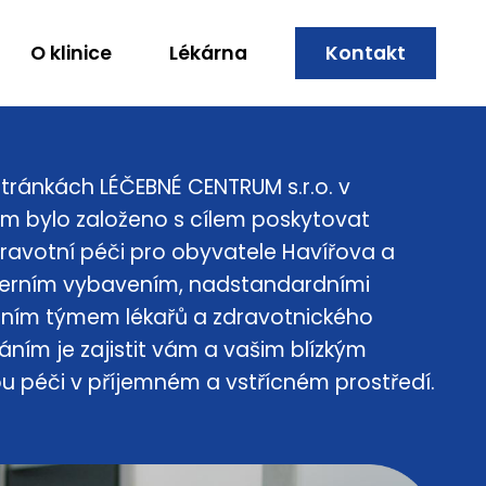
O klinice
Lékárna
Kontakt
tránkách LÉČEBNÉ CENTRUM s.r.o. v
m bylo založeno s cílem poskytovat
dravotní péči pro obyvatele Havířova a
derním vybavením, nadstandardními
álním týmem lékařů a zdravotnického
áním je zajistit vám a vašim blízkým
 péči v příjemném a vstřícném prostředí.